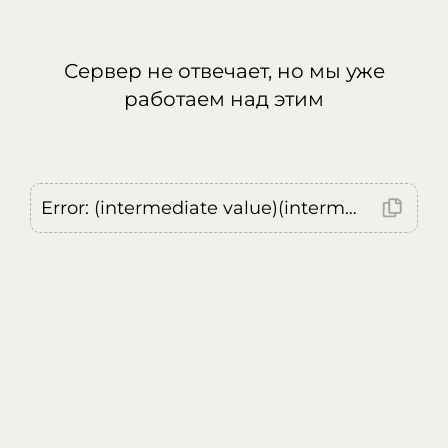
Сервер не отвечает, но мы уже
работаем над этим
Error: (intermediate value)(intermediate value)(intermediate value).replaceAll is not a function