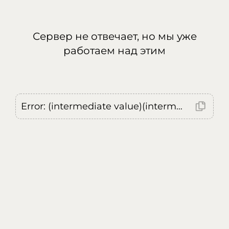
Сервер не отвечает, но мы уже
работаем над этим
Error: (intermediate value)(intermediate value)(intermediate value).replaceAll is not a function